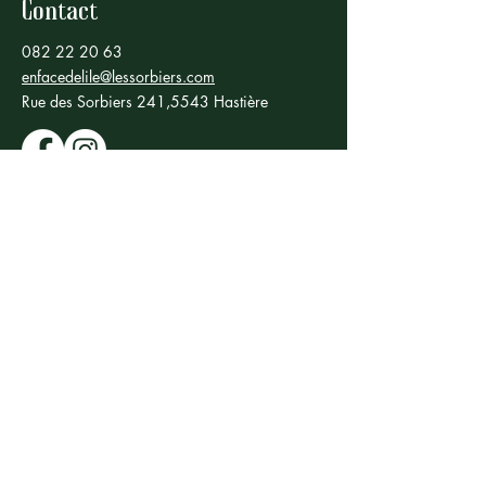
Contact
082 22 20 63
enfacedelile@lessorbiers.com
Rue des Sorbiers 241,5543 Hastière
lessorbiers.com
Horaires
Tous les soirs 19h - 20h30
Dimanches & jours fériés midi 12h - 13h30
Réservation vivement conseillée
Bar 8h - 22h en semaine et 8h - 00h vendredi
et samedi